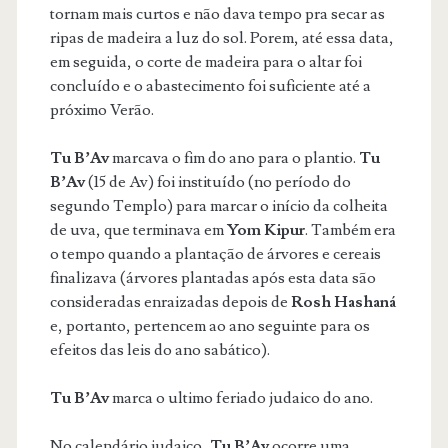
tornam mais curtos e não dava tempo pra secar as
ripas de madeira a luz do sol. Porem, até essa data,
em seguida, o corte de madeira para o altar foi
concluído e o abastecimento foi suficiente até a
próximo Verão.
Tu B’Av
marcava o fim do ano para o plantio.
Tu
B’Av
(15 de Av) foi instituído (no período do
segundo Templo) para marcar o início da colheita
de uva, que terminava em
Yom Kipur
. Também era
o tempo quando a plantação de árvores e cereais
finalizava (árvores plantadas após esta data são
consideradas enraizadas depois de
Rosh Hashaná
e, portanto, pertencem ao ano seguinte para os
efeitos das leis do ano sabático).
Tu B’Av
marca o ultimo feriado judaico do ano.
No calendário judaico,
Tu B’Av
ocorre uma