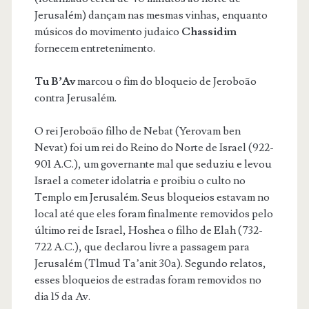
Jerusalém) dançam nas mesmas vinhas, enquanto
músicos do movimento judaico
Chassidim
fornecem entretenimento.
Tu B’Av
marcou o fim do bloqueio de Jeroboão
contra Jerusalém.
O rei Jeroboão filho de Nebat (Yerovam ben
Nevat) foi um rei do Reino do Norte de Israel (922-
901 A.C.), um governante mal que seduziu e levou
Israel a cometer idolatria e proibiu o culto no
Templo em Jerusalém. Seus bloqueios estavam no
local até que eles foram finalmente removidos pelo
último rei de Israel, Hoshea o filho de Elah (732-
722 A.C.), que declarou livre a passagem para
Jerusalém (Tlmud Ta’anit 30a). Segundo relatos,
esses bloqueios de estradas foram removidos no
dia 15 da Av.