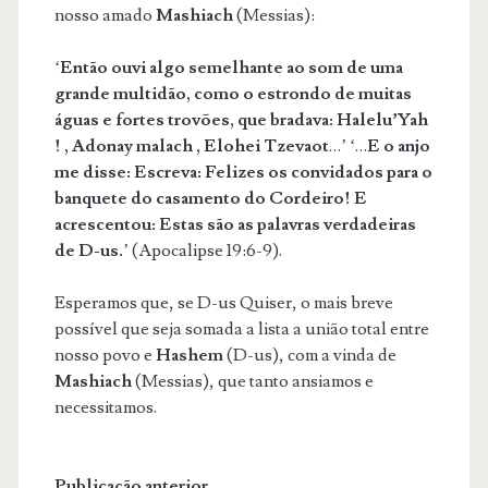
nosso amado
Mashiach
(Messias):
‘
Então ouvi algo semelhante ao som de uma
grande multidão, como o estrondo de muitas
águas e fortes trovões, que bradava:
Halelu’Yah
! ,
Adonay malach
,
Elohei Tzevaot
…’ ‘…
E o anjo
me disse: Escreva: Felizes os convidados para o
banquete do casamento do Cordeiro! E
acrescentou: Estas são as palavras verdadeiras
de D-us.
’ (Apocalipse 19:6-9).
Esperamos que, se D-us Quiser, o mais breve
possível que seja somada a lista a união total entre
nosso povo e
Hashem
(D-us), com a vinda de
Mashiach
(Messias), que tanto ansiamos e
necessitamos.
Publicação anterior