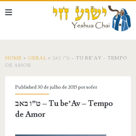
HOME
>
GERAL
>
ט”ו באב – TU BE’AV – TEMPO
DE AMOR
Published 30 de julho de 2015 por
sofer
ט”ו באב – Tu be’Av – Tempo
de Amor