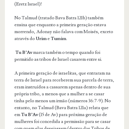
(Eretz Israel)!
No Talmud (tratado Bava Batra 121b) também
ensina que enquanto a primeira geração estava
morrendo, Adonay não falava com Moisés, exceto
através do
Urim
e
Tumim
.
Tu B’Av
marca também o tempo quando foi
permitido as tribos de Israel casarem entre si.
A primeira geração de israelitas, que entraram na
terra de Israel para receberem sua parcela de terra,
eram instruídos a cassarem apenas dentro de sua
própria tribo, a menos que a mulher a se casar
tinha pelo menos um irmão (números 36:7-9). No
entanto, no Talmud (Bava Batra 121a) relata que
em
Tu B’Av
(15 de Av) para próxima geração de
mulheres foi concedida a permissão para se casar
com quem elas desejassem (dentro das Tribos de