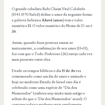
O grande cabalista Rabi Chaim Vital Calabrês
(1543-1570 Safed) define o amor da seguinte forma:
a palavra hebraica
Ahavá
(
amor
) tem o valor
numérico
13
. O valor numérico do Nome de D-us é
26
.
Assim, quando duas pessoas amam-se
mutuamente, a combinação de seu amor (13+13),
faz com que o Todo-Poderoso (26) esteja cada vez
mais presente entre eles.
Desde os tempos bíblicos o dia
15 de Av
era
comemorado como um dia de amor e amizade e
hoje no moderno Estado de Israel este dia é
celebrado como uma espécie de “Dia dos
Namorados” (embora seja muito mais antigo e
sóbrio do que o ‘Dia dos Namorados’ atual). O
costume judaico moderno mais amplamente