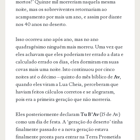
mortos!’ Quinze mil morreriam naquela mesma
noite, mas os sobreviventes retornariam ao
acampamento por mais um ano, e assim por diante
nos 40 anos no deserto.
Isso ocorreu ano após ano, mas no ano
quadragésimo ninguém mais morreu. Uma vez que
eles achavam que eles poderiam ter errado a data e
calculado errado os dias, eles dormiram em suas
covas mais uma noite. Isto continuou por cinco
noites até o décimo – quinto do mês bíblico de
Av
,
quando eles viram a Lua Cheia, perceberam que
haviam feitos cálculos corretos e se alegraram,
pois era a primeira geração que não morreria.
Eles posteriormente declaram
Tu B’Av
(15 de Av)
como um dia de festa. A ‘geração do deserto’ tinha
finalmente passado e a nova geração estava
finalmente pronta para entrar na Terra Prometida