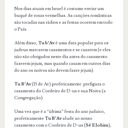
Nos dias atuais em Israel é costume enviar um
buquê de rosas vermelhas. As canções românticas
são tocadas nas rádios e as festas ocorrem em todo
o País.
Além disso,
Tu b’Av
é uma data popular para os
judeus marcarem casamentos e se casarem (e eles
não são obrigados neste dia antes do casamento
fazerem jejum, mas quando casam em outros dias
do ano os noivos são devem fazer jejum).
Tu B’Av
(15 de Av) profeticamente prefigura o
casamento do Cordeiro de D-us e sua Noiva (a
Congregação).
Uma vez que é a “última” festa do ano judaico,
profeticamente
Tu B’Av
alude ao nosso
casamento com o Cordeiro de D-us (
Sê Elohim
),