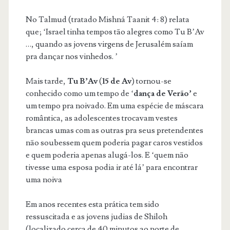
No Talmud (tratado Mishná Taanit 4: 8) relata
que; ‘Israel tinha tempos tão alegres como Tu B’Av
…, quando as jovens virgens de Jerusalém saíam
pra dançar nos vinhedos. ’
Mais tarde,
Tu B’Av
(
15 de Av
) tornou-se
conhecido como um tempo de ‘
dança de Verão’
e
um tempo pra noivado. Em uma espécie de máscara
romântica, as adolescentes trocavam vestes
brancas umas com as outras pra seus pretendentes
não soubessem quem poderia pagar caros vestidos
e quem poderia apenas alugá-los. E ‘quem não
tivesse uma esposa podia ir até lá’ para encontrar
uma noiva
Em anos recentes esta prática tem sido
ressuscitada e as jovens judias de Shiloh
(localizado cerca de 40 minutos ao norte de