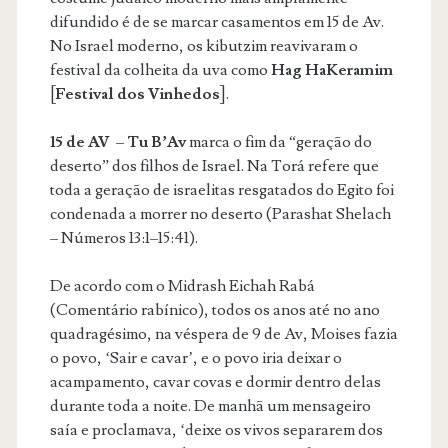
difundido é de se marcar casamentos em 15 de Av.
No Israel moderno, os kibutzim reavivaram o
festival da colheita da uva como
Hag HaKeramim
[
Festival dos Vinhedos
].
15 de AV
–
Tu B’Av
marca o fim da “geração do
deserto” dos filhos de Israel. Na Torá refere que
toda a geração de israelitas resgatados do Egito foi
condenada a morrer no deserto (Parashat Shelach
– Números 13:1–15:41).
De acordo com o Midrash Eichah Rabá
(Comentário rabínico), todos os anos até no ano
quadragésimo, na véspera de 9 de Av, Moises fazia
o povo, ‘Sair e cavar’, e o povo iria deixar o
acampamento, cavar covas e dormir dentro delas
durante toda a noite. De manhã um mensageiro
saía e proclamava, ‘deixe os vivos separarem dos