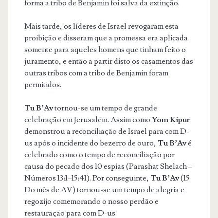
forma a tribo de Benjamin foi salva da extinção.
Mais tarde, os líderes de Israel revogaram esta
proibição e disseram que a promessa era aplicada
somente para aqueles homens que tinham feito o
juramento, e então a partir disto os casamentos das
outras tribos com a tribo de Benjamin foram
permitidos.
Tu B’Av
tornou-se um tempo de grande
celebração em Jerusalém. Assim como
Yom Kipur
demonstrou a reconciliação de Israel para com D-
us após o incidente do bezerro de ouro,
Tu B’Av
é
celebrado como o tempo de reconciliação por
causa do pecado dos 10 espias (Parashat Shelach –
Números 13:1–15:41). Por conseguinte,
Tu B’Av
(15
Do mês de AV) tornou-se um tempo de alegria e
regozijo comemorando o nosso perdão e
restauração para com D-us.