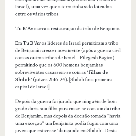
Israel), uma vez que a terra tinha sido loteadas
entre os vários tribos.
Tu B’Av
marca a restauração da tribo de Benjamin.
Em
Tu B’Av
os líderes de Israel permitiram a tribo
de Benjamin crescer novamente (após a guerra civil
com as outras tribos de Israel – Pilegesh Bagiva)
permitindo que os 600 homens benjamitas
sobreviventes casassem-se com as ‘
filhas de
Shiloh
’
(juízes 21:16-24). [Shiloh foi a primeira
capital de Israel].
Depois da guerra foi jurado que ninguém de bom
grado daria sua filha para casar-se com um da tribo
de Benjamim, mas depois da decisão tomada “havia
uma exceção” um Benjamita podia fugiu com uma
jovem que estivesse ‘dançando em Shiloh’. Desta