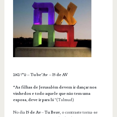
ט”ו באב – Tu be’Av – 15 de AV
“As filhas de Jerusalém devem ir dançar nos
vinhedos e todo aquele que não tem uma
esposa,
deve ir para lá
“(Talmud)
No dia
15 de Av
–
Tu Beav
, o contraste torna-se