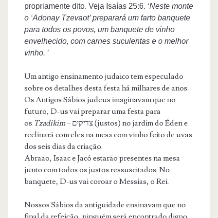
propriamente dito. Veja Isaías 25:6. ‘
Neste monte
o ‘Adonay Tzevaot’ preparará um farto banquete
para todos os povos, um banquete de vinho
envelhecido, com carnes suculentas e o melhor
vinho.
’
Um antigo ensinamento judaico tem especulado
sobre os detalhes desta festa há milhares de anos.
Os Antigos Sábios judeus imaginavam que no
futuro, D-us vai preparar uma festa para
os
Tzadikim
– צדיקים (justos) no jardim do Éden e
reclinará com eles na mesa com vinho feito de uvas
dos seis dias da criação.
Abraão, Isaac e Jacó estarão presentes na mesa
junto com todos os justos ressuscitados. No
banquete, D-us vai coroar o Messias, o Rei.
Nossos Sábios da antiguidade ensinavam que no
final da refeição, ninguém será encontrado digno