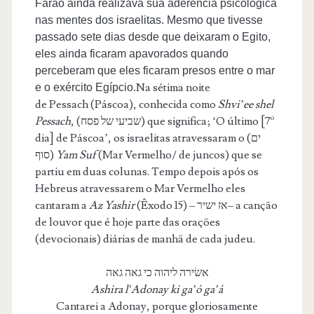
Faraó ainda realizava sua aderência psicológica
nas mentes dos israelitas. Mesmo que tivesse
passado sete dias desde que deixaram o Egito,
eles ainda ficaram apavorados quando
perceberam que eles ficaram presos entre o mar
Na sétima noite
e o exército Egípcio.
de
Pessach
(Páscoa), conhecida como
Shvi’ee shel
Pessach
,
(שביעי של פסח) que significa; ‘O último [7º
dia] de Páscoa’, os israelitas atravessaram o (ים
סוף)
Yam Suf
(Mar Vermelho/ de juncos) que se
partiu em duas colunas. Tempo depois após os
Hebreus atravessarem o Mar Vermelho eles
cantaram a
Az Yashir
(Êxodo 15) – אז ישיר– a canção
de louvor que é hoje parte das orações
(devocionais) diárias de manhã de cada judeu.
אשׂירה ליהוה כי גאה גאה
Ashira l’Adonay ki ga’ó ga’á
Cantarei a Adonay, porque gloriosamente