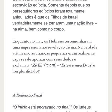
escravidão egípcia. Somente depois que os
perseguidores egípcios foram totalmente
aniquilados é que os Filhos de Israel
verdadeiramente se tornaram uma nação livre –
na alma, bem como no corpo.
Enquanto no mar, os Hebreus testemunharam
uma impressionante revelação divina. Na verdade,
até mesmo as crianças pequenas eram realmente
capazes de apontar com seus dedos e
exclamar;
‘
Zê Eli’
(זה אלי)
– ‘
Este é o meu D-us’
e
irei glorificá-lo!’
A Redenção Final
“
O início está encravado no final
.” Os judeus