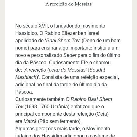
A refeição do Messias
No século XVII, o fundador do movimento
Hassídico, O Rabino Eliezer ben Israel
apelidado de ‘
Baal Shem Tov
’ (Dono de um bom
nome) para ensinar algo importante instituiu um
novo e personalizado
Seder
para o fim do último
dia da Páscoa. Curiosamente Ele o chamou
de;
‘A refeição (ceia) do Messias
’
(
Seudat
Mashiach
)’. Consistia de uma refeição especial,
adicional no final da tarde do último dia da
Páscoa.
Curiosamente também O
Rabino Baal Shem
Tov
(1698-1760 Ucrânia) enfatizou que o
principal componente desta refeição (Ceia)
era
Matzá
(Pão sem fermento).
Algumas gerações mais tarde, o Movimento
judaico dos Hassidim adicionou o costume de