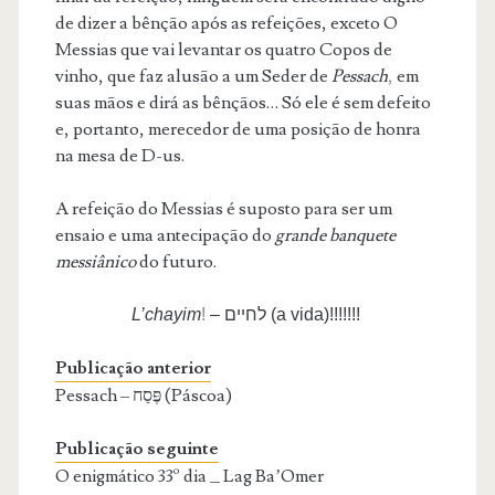
de dizer a bênção após as refeições, exceto O
Messias que vai levantar os quatro Copos de
vinho, que faz alusão a um Seder de
Pessach
,
em
suas mãos e dirá as bênçãos… Só ele é sem defeito
e, portanto, merecedor de uma posição de honra
na mesa de D-us.
A refeição do Messias é suposto para ser um
ensaio e uma antecipação do
grande
banquete
messiânico
do futuro.
L’chayim
!
– לחיים (a vida)!!!!!!!
Publicação anterior
Pessach – פֶּסַח (Páscoa)
Publicação seguinte
O enigmático 33º dia _ Lag Ba’Omer