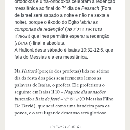
ortodoxos e ultra-ortodoxos celebram a redenção
messiânica ao final do 7º dia de
Pessach
(Fora
de Israel será sabado a noite e não na sexta a
noite), porque o êxodo do Egito ‘
abriu as
comportas da redenção
’ (פתח את הדלת של
הגאולה) que lhes permitirá esperar a redenção
(הגאולה) final e absoluta.
A Haftorá deste sábado é Isaías 10:32-12:6, que
fala do Messias e a era messiânica.
Na
Haftorá
(
porção dos profetas) lida no sétimo
dia da festa dos pães sem fermento lemos as
palavras de Isaías, o profeta. Ele profetizou o
seguinte em Isaias 11:10 –
Naquele dia as nações
buscarão a Raiz de Jessé –
שׂרשׂ ישׂי
(O Messias Filho
De David), que será como uma bandeira para os
povos, e o seu lugar de descanso será glorioso.
הסעודה המשיחית