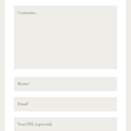
O
teu
comentário
Nome
Email
Your
Website