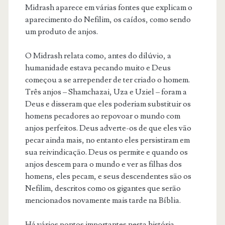
Midrash aparece em várias fontes que explicam o
aparecimento do Nefilim, os caídos, como sendo
um produto de anjos.
O Midrash relata como, antes do dilúvio, a
humanidade estava pecando muito e Deus
começou a se arrepender de ter criado o homem.
Três anjos – Shamchazai, Uza e Uziel – foram a
Deus e disseram que eles poderiam substituir os
homens pecadores ao repovoar o mundo com
anjos perfeitos. Deus adverte-os de que eles vão
pecar ainda mais, no entanto eles persistiram em
sua reivindicação. Deus os permite e quando os
anjos descem para o mundo e ver as filhas dos
homens, eles pecam, e seus descendentes são os
Nefilim, descritos como os gigantes que serão
mencionados novamente mais tarde na Bíblia.
Há vários pontos importantes nesta história.