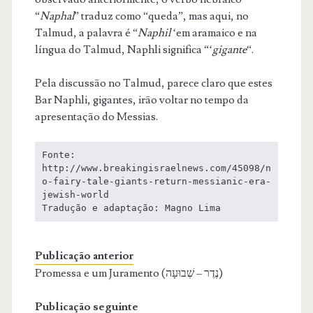
“
Naphal
” traduz como “queda”, mas aqui, no
Talmud, a palavra é “
Naphil
‘em aramaico e na
língua do Talmud, Naphli significa “‘
gigante
“.
Pela discussão no Talmud, parece claro que estes
Bar Naphli, gigantes, irão voltar no tempo da
apresentação do Messias.
Fonte: 
http://www.breakingisraelnews.com/45098/n
o-fairy-tale-giants-return-messianic-era-
jewish-world

Tradução e adaptação: Magno Lima
Publicação anterior
Promessa e um Juramento (נֶדֶר – שְׁבוּעָה)
Publicação seguinte