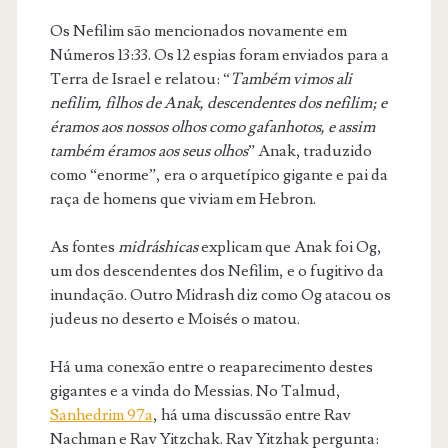
Os Nefilim são mencionados novamente em
Números 13:33. Os 12 espias foram enviados para a
Terra de Israel e relatou: “
Também vimos ali
nefilim, filhos de Anak, descendentes dos nefilim; e
éramos aos nossos olhos como gafanhotos, e assim
também éramos aos seus olhos
” Anak, traduzido
como “enorme”, era o arquetípico gigante e pai da
raça de homens que viviam em Hebron.
As fontes
midráshicas
explicam que Anak foi Og,
um dos descendentes dos Nefilim, e o fugitivo da
inundação. Outro Midrash diz como Og atacou os
judeus no deserto e Moisés o matou.
Há uma conexão entre o reaparecimento destes
gigantes e a vinda do Messias. No Talmud,
Sanhedrim 97a
, há uma discussão entre Rav
Nachman e Rav Yitzchak. Rav Yitzhak pergunta: