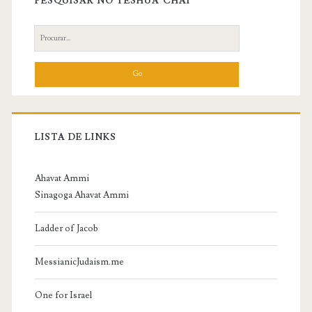
Sidebar
PESQUISAR NO YESHUA CHAI
Search
for:
LISTA DE LINKS
Ahavat Ammi
Sinagoga Ahavat Ammi
Ladder of Jacob
MessianicJudaism.me
One for Israel