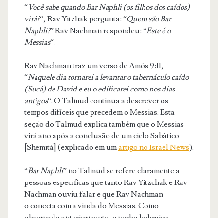
“
Você sabe quando Bar Naphli (os filhos dos caídos)
virá?
“, Rav Yitzhak pergunta: “
Quem são Bar
Naphli?
” Rav Nachman respondeu: “
Este é o
Messias
“.
Rav Nachman traz um verso de Amós 9:11,
“
Naquele dia tornarei a levantar o tabernáculo caído
(Sucá) de David e eu o edificarei como nos dias
antigos
“. O Talmud continua a descrever os
tempos difíceis que precedem o Messias. Esta
seção do Talmud explica também que o Messias
virá ano após a conclusão de um ciclo Sabático
[Shemitá] (explicado em um
artigo no Israel News
).
“
Bar Naphli
” no Talmud se refere claramente a
pessoas específicas que tanto Rav Yitzchak e Rav
Nachman ouviu falar e que Rav Nachman
o conecta com a vinda do Messias. Como
observado anteriormente, o verbo hebraico