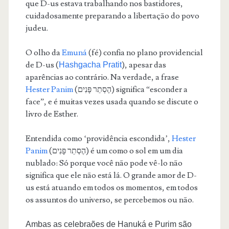
que D-us estava trabalhando nos bastidores,
cuidadosamente preparando a libertação do povo
judeu.
O olho da
Emuná
(fé) confia no plano providencial
de D-us (
), apesar das
Hashgacha Pratit
aparências ao contrário. Na verdade, a frase
Hester Panim
(הֶסְתֵר פָּנִים) significa “esconder a
face”, e é muitas vezes usada quando se discute o
livro de Esther.
Entendida como ‘providência escondida’,
Hester
Panim
(הֶסְתֵר פָּנִים) é um como o sol em um dia
nublado: Só porque você não pode vê-lo não
significa que ele não está lá. O grande amor de D-
us está atuando em todos os momentos, em todos
os assuntos do universo, se percebemos ou não.
Ambas as celebraões de Hanuká e Purim são