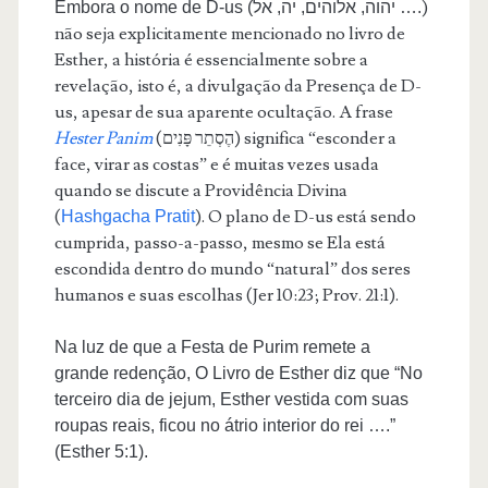
)
Embora o nome de D-us (יהוה, אלוהים, יה, אל ….
não seja explicitamente mencionado no livro de
Esther, a história é essencialmente sobre a
revelação, isto é, a divulgação da Presença de D-
us, apesar de sua aparente ocultação. A frase
Hester Panim
(הֶסְתֵר פָּנִים) significa “esconder a
face, virar as costas” e é muitas vezes usada
quando se discute a Providência Divina
(
). O plano de D-us está sendo
Hashgacha Pratit
cumprida, passo-a-passo, mesmo se Ela está
escondida dentro do mundo “natural” dos seres
humanos e suas escolhas (Jer 10:23; Prov. 21:1).
Na luz de que a Festa de Purim remete a
grande redenção, O Livro de Esther diz que “No
terceiro dia de jejum, Esther vestida com suas
roupas reais, ficou no átrio interior do rei ….”
(Esther 5:1).