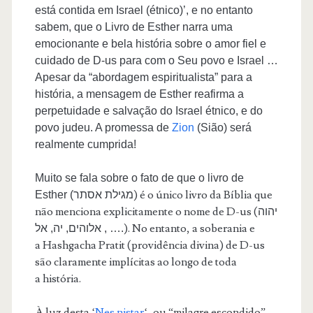
está contida em Israel (étnico)’, e no entanto
sabem, que o Livro de Esther narra uma
emocionante e bela história sobre o amor fiel e
cuidado de D-us para com o Seu povo e Israel …
Apesar da “abordagem espiritualista” para a
história, a mensagem de Esther reafirma a
perpetuidade e salvação do Israel étnico, e do
povo judeu. A promessa de
Zion
(Sião) será
realmente cumprida!
Muito se fala sobre o fato de que o livro de
) é o único livro da Bíblia que
Esther (מגילת אסתר
não menciona explicitamente o nome de D-us (
יהוה
). No entanto, a soberania e
, אלוהים, יה, אל ….
a Hashgacha Pratit (providência divina) de D-us
são claramente implícitas ao longo de toda
a história.
À luz desta ‘
Nes nistar
‘, ou “milagre escondido”