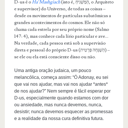
D-us é o
Ha’Mashgiach
(isto é, הַמַּשְׁגִיחַ, o Arquiteto
e supervisor) do Universo, de todas as coisas –
desde os movimentos de partículas subatômicas a
grandes acontecimentos do cosmos. Ele não só
chama cada estrela por seu próprio nome (Salmo
147: 4), mas conhece cada lírio particular e ave…
Na verdade, cada pessoa está sob a supervisão
direta e pessoal do próprio D-us (הַשְׁגָּחָה פְּרָטִית) –
se ele ou ela está consciente disso ou não.
Uma antiga oração judaica, um pouco
melancólica, começa assim: “Ó Adonay, eu sei
que vai nos ajudar, mas vai nos ajudar *antes*
de nos ajudar?” Nem sempre é fácil esperar por
D-us, especialmente quando estamos com dor
ou ansiedade, mas nunca devemos, nunca,
desistir; nunca devemos esquecer as promessas
e a realidade da nossa cura definitiva futura.