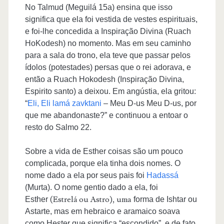
No Talmud (Meguilá 15a) ensina que isso
significa que ela foi vestida de vestes espirituais,
e foi-lhe concedida a Inspiração Divina (Ruach
HoKodesh) no momento. Mas em seu caminho
para a sala do trono, ela teve que passar pelos
ídolos (potestades) persas que o rei adorava, e
então a Ruach Hokodesh (Inspiração Divina,
Espirito santo) a deixou. Em angústia, ela gritou:
“
Eli, Eli lamá zavktani
– Meu D-us Meu D-us, por
que me abandonaste?” e continuou a entoar o
resto do Salmo 22.
Sobre a vida de Esther coisas são um pouco
complicada, porque ela tinha dois nomes. O
nome dado a ela por seus pais foi
Hadassá
(Murta). O nome gentio dado a ela, foi
(Estrelá ou Astro), uma
Esther
forma de Ishtar ou
Astarte, mas em hebraico e aramaico soava
como Hester que significa “escondido”, e de fato,