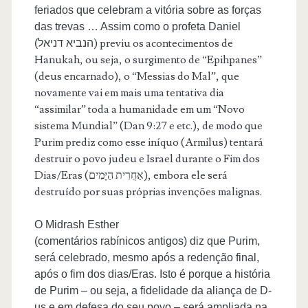
feriados que celebram a vitória sobre as forças
das trevas … Assim como o profeta Daniel
) previu os acontecimentos de
(הנביא דניאל
Hanukah, ou seja, o surgimento de “Epihpanes”
(deus encarnado), o “Messias do Mal”, que
novamente vai em mais uma tentativa dia
“assimilar” toda a humanidade em um “Novo
sistema Mundial” (Dan 9:27 e etc.), de modo que
Purim prediz como esse iníquo (Armilus) tentará
destruir o povo judeu e Israel durante o Fim dos
Dias/Eras (אַחֲרִית הַיָּמִים), embora ele será
destruído por suas próprias invenções malignas.
O Midrash Esther
(comentários rabínicos antigos) diz que Purim,
será celebrado, mesmo após a redenção final,
após o fim dos dias/Eras. Isto é porque a história
de Purim – ou seja, a fidelidade da aliança de D-
us e em defesa do seu povo – será ampliada na