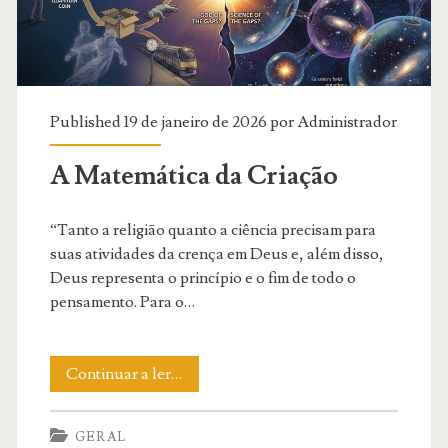
Israel
Moderno
revela
sobre
Published 19 de janeiro de 2026 por
Administrador
a
A Matemática da Criação
Providência
Divina?
“Tanto a religião quanto a ciência precisam para
suas atividades da crença em Deus e, além disso,
Deus representa o princípio e o fim de todo o
pensamento. Para o…
A
Continuar a ler…
Matemática
GERAL
da