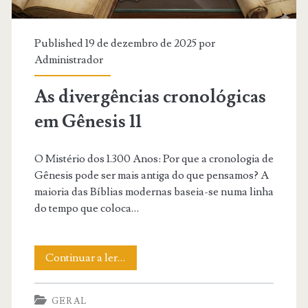
Published 19 de dezembro de 2025 por
Administrador
As divergências cronológicas
em Gênesis 11
O Mistério dos 1.300 Anos: Por que a cronologia de
Gênesis pode ser mais antiga do que pensamos? A
maioria das Bíblias modernas baseia-se numa linha
do tempo que coloca…
As
Continuar a ler…
divergências
GERAL
cronológicas