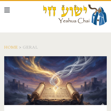
HOME
>
GERAL
Categoria:
<span>Geral</span>