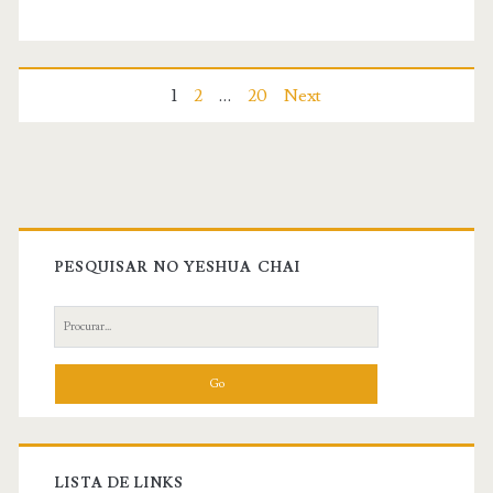
em
Gênesis
Paginação
1
2
…
20
Next
11
de
posts
Primary
Sidebar
PESQUISAR NO YESHUA CHAI
Search
for:
LISTA DE LINKS