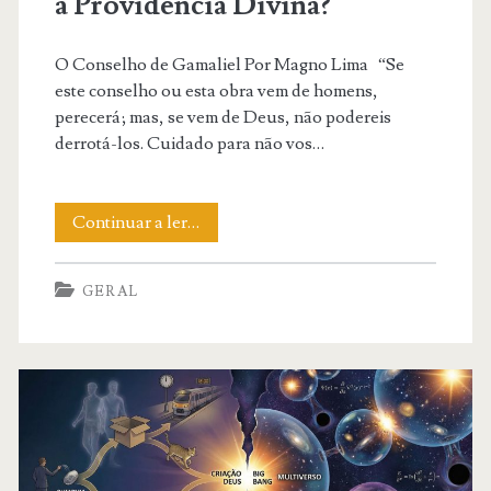
a Providência Divina?
O Conselho de Gamaliel Por Magno Lima “Se
este conselho ou esta obra vem de homens,
perecerá; mas, se vem de Deus, não podereis
derrotá-los. Cuidado para não vos…
A
Continuar a ler…
Balança
GERAL
de
Gamaliel:
O
que
o