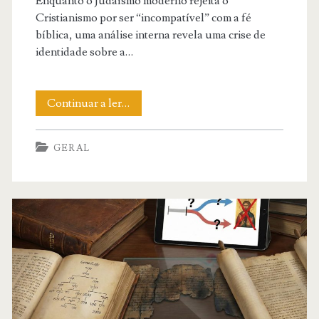
Enquanto o Judaísmo moderno rejeita o
Cristianismo por ser “incompatível” com a fé
bíblica, uma análise interna revela uma crise de
identidade sobre a…
Quem
Continuar a ler…
é
GERAL
o
Deus
de
Israel?