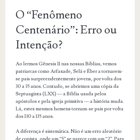
O “Fenômeno
Centenário”: Erro ou
Intenção?
Ao lermos Gênesis 11 nas nossas Bíblias, vemos
patriarcas como Arfaxade, Selá e Éber a tornarem-
se pais surpreendentemente jovens, por volta dos
30 a 35 anos. Contudo, se abrirmos uma cópia da
Septuaginta (LXX) — a Bíblia usada pelos
apóstolos e pela igreja primitiva — a história muda.
Lá, estes mesmos homens tornam-se pais por volta
dos 130 a 135 anos.
A diferença é sistemática. Não é um erro aleatório
de copista, onde um “5” se parece com um “2”. Para