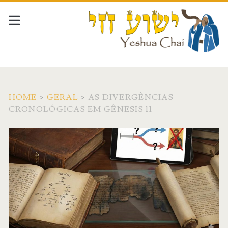
HOME
>
GERAL
>
AS DIVERGÊNCIAS
CRONOLÓGICAS EM GÊNESIS 11