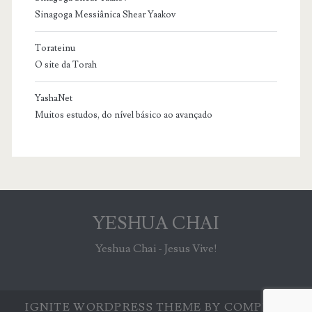
Sinagoga Messiânica Shear Yaakov
Torateinu
O site da Torah
YashaNet
Muitos estudos, do nível básico ao avançado
YESHUA CHAI
Yeshua Chai - Jesus Vive!
IGNITE WORDPRESS THEME
BY COMPETE