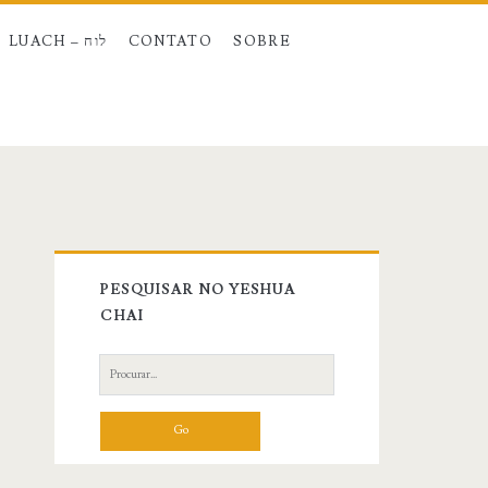
LUACH – לוח
CONTATO
SOBRE
Primary
PESQUISAR NO YESHUA
Sidebar
CHAI
Search
for: