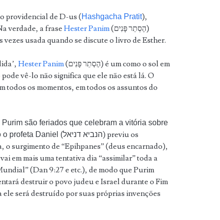
no providencial de D-us (
),
Hashgacha Pratit
Na verdade, a frase
Hester Panim
(הֶסְתֵר פָּנִים)
as vezes usada quando se discute o livro de Esther.
dida’,
Hester Panim
(הֶסְתֵר פָּנִים) é um como o sol em
ode vê-lo não significa que ele não está lá. O
m todos os momentos, em todos os assuntos do
urim são feriados que celebram a vitória sobre
) previu os
as forças das trevas … Assim como o profeta Daniel (הנביא דניאל
, o surgimento de “Epihpanes” (deus encarnado),
ai em mais uma tentativa dia “assimilar” toda a
ndial” (Dan 9:27 e etc.), de modo que Purim
ntará destruir o povo judeu e Israel durante o Fim