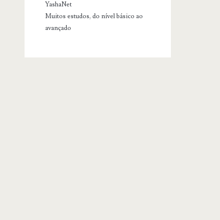
YashaNet
Muitos estudos, do nível básico ao
avançado