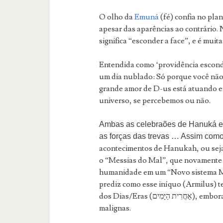
O olho da
Emuná
(fé) confia no pla
apesar das aparências ao contrário. 
significa “esconder a face”, e é muit
Entendida como ‘providência escon
um dia nublado: Só porque você não p
grande amor de D-us está atuando e
universo, se percebemos ou não.
Ambas as celebraões de Hanuká e P
acontecimentos de Hanukah, ou seja
o “Messias do Mal”, que novamente v
humanidade em um “Novo sistema Mu
prediz como esse iníquo (Armilus) te
dos Dias/Eras (אַחֲרִית הַיָּמִים), embora ele será destruído por suas próprias invenções
malignas.