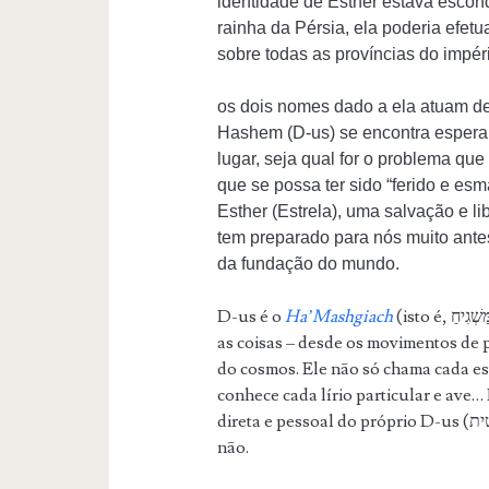
identidade de Esther estava escon
rainha da Pérsia, ela poderia efet
sobre todas as províncias do impér
os dois nomes dado a ela atuam 
Hashem (D-us) se encontra espera
lugar, seja qual for o problema qu
que se possa ter sido “ferido e e
Esther (Estrela), uma salvação e l
tem preparado para nós muito ant
da fundação do mundo.
D-us é o
Ha’Mashgiach
(isto é, הַמַּשְׁגִיחַ, o Arquiteto e supervisor) do Universo, de todas
as coisas – desde os movimentos de 
do cosmos. Ele não só chama cada es
conhece cada lírio particular e ave
direta e pessoal do próprio D-us (הַשְׁגָּחָה פְּרָטִית) – se ele ou ela está consciente disso ou
não.