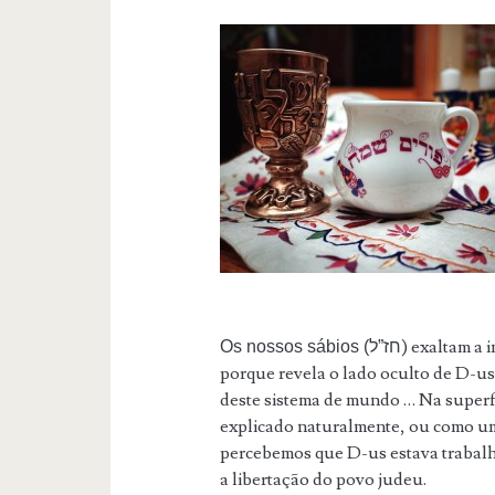
) exaltam a 
Os nossos sábios (חז”ל
porque revela o lado oculto de D-us
deste sistema de mundo … Na superfíc
explicado naturalmente, ou como uma
percebemos que D-us estava trabal
a libertação do povo judeu.