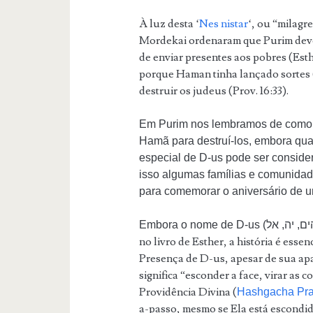
À luz desta ‘
Nes nistar
‘, ou “milagr
Mordekai ordenaram que Purim deve 
de enviar presentes aos pobres (Est
porque Haman tinha lançado sortes (
destruir os judeus (Prov. 16:33).
Em Purim nos lembramos de como 
Hamã para destruí-los, embora qua
especial de D-us pode ser conside
isso algumas famílias e comunida
para comemorar o aniversário de um
no livro de Esther, a história é esse
Presença de D-us, apesar de sua ap
significa “esconder a face, virar as 
Providência Divina (
Hashgacha Prat
a-passo, mesmo se Ela está escondi