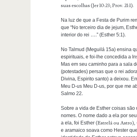
suas escolhas (Jer 10:23; Prov. 21:1).
Na luz de que a Festa de Purim rem
que “No terceiro dia de jejum, Esth
interior do rei ….” (Esther 5:1).
No Talmud (Meguilá 15a) ensina que
espirituais, e foi-lhe concedida 
Mas em seu caminho para a sala do 
(potestades) persas que o rei ado
Divina, Espirito santo) a deixou. Em
Meu D-us Meu D-us, por que me aba
Salmo 22.
Sobre a vida de Esther coisas são
nomes. O nome dado a ela por seus
(Estrelá ou Astro),
a ela, foi Esther
e aramaico soava como Hester que s