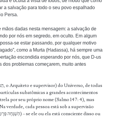
dida e oculta à vista de todos, de modo que como
uar a salvação para todo o seu povo espalhado
io Persa.
de mãos dadas nesta mensagem: a salvação de
ndo por nós em segredo, em oculto. Em algum
e possa-se estar passando, por qualquer motivo
smagado”, como a Murta (Hadassa), há sempre uma
ibertação escondida esperando por nós, que D-us
es dos problemas começarem, muito antes
partículas subatômicas a grandes acontecimentos
trela por seu próprio nome (Salmo 147: 4), mas
… Na verdade, cada pessoa está sob a supervisão