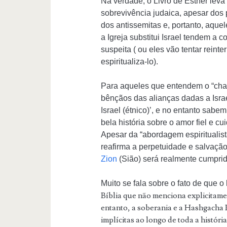
Na verdade, o Livro de Esther leva
sobrevivência judaica, apesar dos
dos antissemitas e, portanto, aquel
a Igreja substitui Israel tendem a
suspeita ( ou eles vão tentar reinterp
espiritualiza-lo).
Para aqueles que entendem o “cha
bênçãos das alianças dadas a Israe
Israel (étnico)’, e no entanto sab
bela história sobre o amor fiel e 
Apesar da “abordagem espiritualist
reafirma a perpetuidade e salvação
Zion
(Sião) será realmente cumprid
Bíblia que não menciona explicitam
entanto, a soberania e a Hashgacha 
implícitas ao longo de toda a história