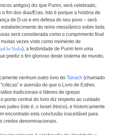
nicos antigos) diz que Purim, será celebrado,
 fim dos dias/Eras. Isto é porque a história de
liança de D-us e em defesa do seu povo – será
o estabelecimento do reino messiânico sobre toda
essias será considerada como o cumprimento final
é muitas vezes visto como momento de
ad lo Yoda
(
), a festividade de Purim tem uma
ue prediz o fim glorioso deste sistema de mundo,
ticamente nenhum outro livro do
Tanach
(chamado
críticas” e aversão do que o Livro de Esther,
stãos tradicionais e líderes de igrejas
o ponto central do livro diz respeito ao cuidado
o judeu (isto é, o Israel étnico), e historicamente
têm encontrado esta conclusão inaceitável para
us credos denominacionais.