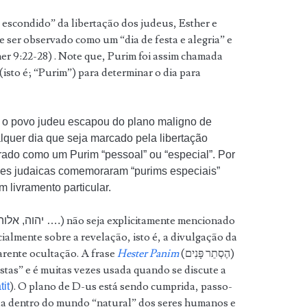
e escondido” da libertação dos judeus, Esther e
ser observado como um “dia de festa e alegria” e
her 9:22-28) . Note que, Purim foi assim chamada
isto é; “Purim”) para determinar o dia para
o povo judeu escapou do plano maligno de
lquer dia que seja marcado pela libertação
rado como um Purim “pessoal” ou “especial”. Por
des judaicas comemoraram “purims especiais”
 livramento particular.
) não seja explicitamente mencionado
Embora o nome de D-us (יהוה, אלוהים, יה, אל ….
ncialmente sobre a revelação, isto é, a divulgação da
arente ocultação. A frase
Hester Panim
(הֶסְתֵר פָּנִים)
costas” e é muitas vezes usada quando se discute a
). O plano de D-us está sendo cumprida, passo-
it
da dentro do mundo “natural” dos seres humanos e