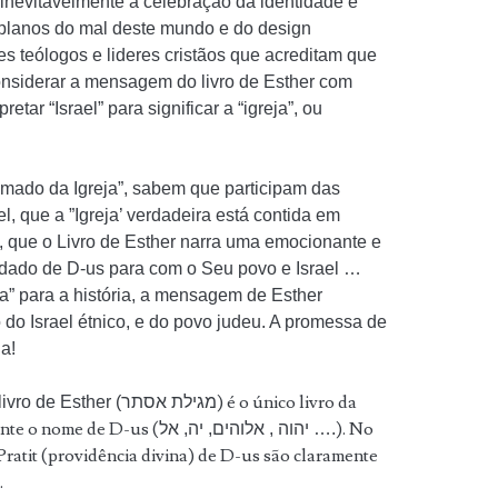
 inevitavelmente à celebração da identidade e
 planos do mal deste mundo e do design
es teólogos e lideres cristãos que acreditam que
 considerar a mensagem do livro de Esther com
retar “Israel” para significar a “igreja”, ou
mado da Igreja”, sabem que participam das
l, que a ”Igreja’ verdadeira está contida em
em, que o Livro de Esther narra uma emocionante e
cuidado de D-us para com o Seu povo e Israel …
a” para a história, a mensagem de Esther
 do Israel étnico, e do povo judeu. A promessa de
a!
) é o único livro da
Muito se fala sobre o fato de que o livro de Esther (מגילת אסתר
ente o nome de D-us (
). No
יהוה , אלוהים, יה, אל ….
Pratit (providência divina) de D-us são claramente
.