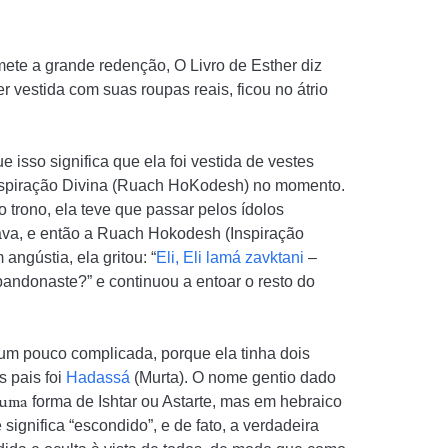
ete a grande redenção, O Livro de Esther diz
er vestida com suas roupas reais, ficou no átrio
 isso significa que ela foi vestida de vestes
a Inspiração Divina (Ruach HoKodesh) no momento.
trono, ela teve que passar pelos ídolos
rava, e então a Ruach Hokodesh (Inspiração
 angústia, ela gritou: “
Eli, Eli lamá zavktani
–
ndonaste?” e continuou a entoar o resto do
 um pouco complicada, porque ela tinha dois
 pais foi
Hadassá
(Murta). O nome gentio dado
 uma
forma de Ishtar ou Astarte, mas em hebraico
ignifica “escondido”, e de fato, a verdadeira