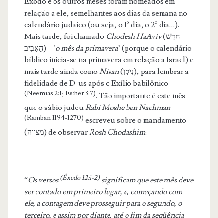
Êxodo e os outros meses foram nomeados em
relação a ele, semelhantes aos dias da semana no
calendário judaico (ou seja, o 1º dia, o 2º dia…).
Mais tarde, foi chamado
Chodesh HaAviv
(חדֶשׁ
הָאָבִיב) – ‘
o mês da primavera
’ (porque o calendário
bíblico inicia-se na primavera em relação a Israel) e
mais tarde ainda como
Nisan
(נִיסָן), para lembrar a
fidelidade de D-us após o Exílio babilônico
(Neemias 2:1; Esther 3:7)
. Tão importante é este mês
que o sábio judeu
Rabi Moshe ben Nachman
(Ramban 1194-1270)
escreveu sobre o mandamento
(מצווה) de observar
Rosh Chodashim
:
(Êxodo 12:1-2)
“
Os versos
significam que este mês deve
ser contado em primeiro lugar, e, começando com
ele, a contagem deve prosseguir para o segundo, o
terceiro, e assim por diante, até o fim da seqüência