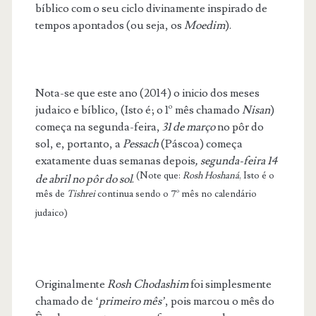
bíblico com o seu ciclo divinamente inspirado de
tempos apontados (ou seja, os
Moedim
).
Nota-se que este ano (2014) o inicio dos meses
judaico e bíblico, (Isto é; o 1º mês chamado
Nisan
)
começa na segunda-feira,
31 de março
no pôr do
sol, e, portanto, a
Pessach
(Páscoa) começa
exatamente duas semanas depois
, segunda-feira 14
(Note que:
Rosh Hoshaná
, Isto é o
de abril no pôr do sol
.
mês de
Tishrei
continua sendo o 7º mês no calendário
judaico)
Originalmente
Rosh Chodashim
foi simplesmente
chamado de ‘
primeiro mês’
, pois marcou o mês do