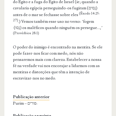
do Egito e a fuga do Egito de Israel (ie; quando a
cavalaria egípcia perseguindo-os fugiram (נָסִים)
(Êxodo 14:25-
antes de o mar se fechasse sobre eles
27)
.) Vemos também esse uso no verso: ‘fogem
(נָסוּ) os maléficos quando ninguém os persegue…,’
(Provérbios 28:1)
O poder do inimigo é encontrado na mentira. Se ele
pode fazer-nos ficar com medo, nós não
pensaremos mais com clareza. Estabelecer a nossa
fé na verdade vai nos encorajar a lidarmos com as
mentiras e distorções que têm a intenção de
escravizar-nos no medo.
Publicação anterior
Purim – פורים:
Publicação seguinte