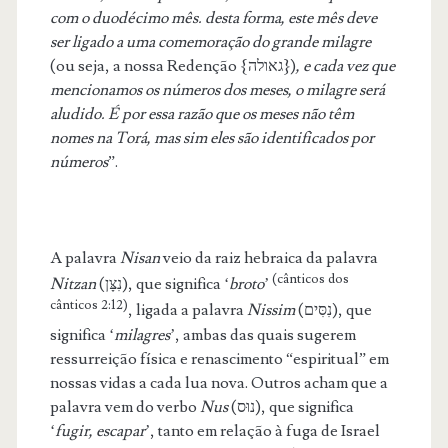
com o duodécimo mês. desta forma, este mês deve
ser ligado a uma comemoração do grande milagre
(ou seja, a nossa Redenção
{גאולה})
, e cada vez que
mencionamos os números dos meses, o milagre será
aludido. É por essa razão que os meses não têm
nomes na Torá, mas sim eles são identificados por
números
”.
A palavra
Nisan
veio da raiz hebraica da palavra
(cânticos dos
Nitzan
(נִצָּן), que significa ‘
broto
’
cânticos 2:12)
, ligada a palavra
Nissim
(נִסִּים), que
significa ‘
milagres
’, ambas das quais sugerem
ressurreição física e renascimento “espiritual” em
nossas vidas a cada lua nova. Outros acham que a
palavra vem do verbo
Nus
(נוּס), que significa
‘
fugir, escapar
’, tanto em relação à fuga de Israel