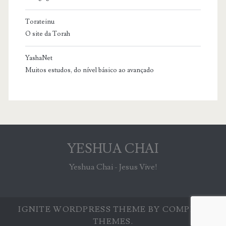
Torateinu
O site da Torah
YashaNet
Muitos estudos, do nível básico ao avançado
YESHUA CHAI
Yeshua Chai - Jesus Vive!
IGNITE WORDPRESS THEME
BY COMPETE
THEMES.