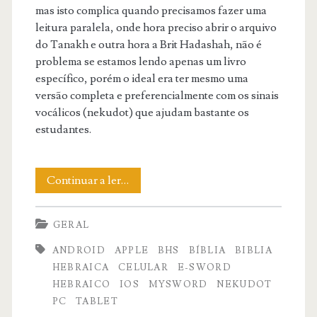
mas isto complica quando precisamos fazer uma
leitura paralela, onde hora preciso abrir o arquivo
do Tanakh e outra hora a Brit Hadashah, não é
problema se estamos lendo apenas um livro
específico, porém o ideal era ter mesmo uma
versão completa e preferencialmente com os sinais
vocálicos (nekudot) que ajudam bastante os
estudantes.
Bíblia
Continuar a ler…
em
GERAL
Hebraico
ANDROID
APPLE
BHS
BÍBLIA
BIBLIA
HEBRAICA
CELULAR
E-SWORD
HEBRAICO
IOS
MYSWORD
NEKUDOT
PC
TABLET