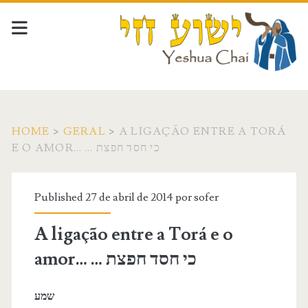
HOME
>
GERAL
>
A LIGAÇÃO ENTRE A TORÁ
E O AMOR… … כי חסד חפצת
Published 27 de abril de 2014 por
sofer
A ligação entre a Torá e o
amor… … כי חסד חפצת
שמע