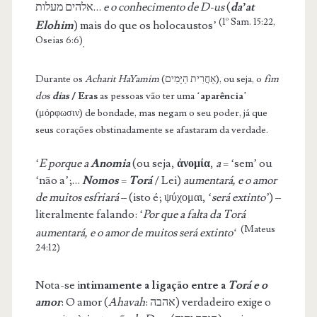
אלהים מעלות…
e o conhecimento de D-us
(
da’at
(1º Sam. 15:22,
Elohim
) mais do que os holocaustos’
Oseias 6:6)
.
Durante os
Acharit HaYamim
(אַחֲרִית הַיָּמִים), ou seja, o
fim
dos
dias
/ Eras
as pessoas vão ter uma ‘
aparência
’
(μόρφωσιν) de bondade, mas negam o seu poder, já que
seus corações obstinadamente se afastaram da verdade.
‘
E porque a
Anomia
(ou seja,
ἀνομία
,
a
= ‘sem’ ou
‘não a’;…
Nomos
=
Torá
/ Lei)
aumentará, e o amor
de muitos esfriará
– (isto é; ψύχομαι, ‘
será extinto’
) –
literalmente falando: ‘
Por que a falta da Torá
(Mateus
aumentará, e o
amor de muitos s
erá extinto
‘
24:12)
Nota-se i
ntimamente a ligação entre a
Torá e o
amor
: O amor (
Ahavah
: אהבה) verdadeiro exige o