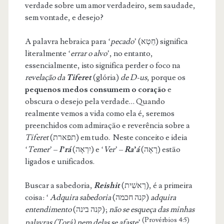
verdade sobre um amor verdadeiro, sem saudade,
sem vontade, e desejo?
A palavra hebraica para ‘
pecado
’ (חֵטְא) significa
literalmente ‘
errar o alvo
’, no entanto,
essencialmente, isto significa perder o foco na
revelação da
Tiferet
(glória)
de D-us
, porque os
pequenos medos consumem o coração
e
obscura o desejo pela verdade… Quando
realmente vemos a vida como ela é, seremos
preenchidos com admiração e reverência sobre a
Tiferet
(תפארת) em tudo. Neste conceito e ideia
‘
Temer
’ –
I’rá
(יִרְאָה) e ‘
Ver
’ –
Ra’á
(רָאָה) estão
ligados e unificados.
Buscar a sabedoria,
Reishit
(רֵאשִׁית), é a primeira
coisa: ‘
Adquira sabedoria
(קנה חכמה)
adquira
entendimento
(קנה בינה);
não se esqueça das minhas
(Provérbios 4:5)
palavras (Torá) nem delas se afaste
’
.