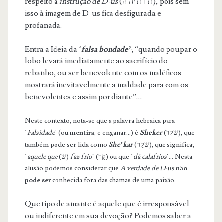
respeito à
instrução de D-us
(תורת יהוה), pois sem
isso à imagem de D-us fica desfigurada e
profanada.
Entra a Ideia da ‘
falsa bondade’
; “quando poupar o
lobo levará imediatamente ao sacrifício do
rebanho, ou ser benevolente com os maléficos
mostrará inevitavelmente a maldade para com os
benevolentes e assim por diante”…
Neste contexto, nota-se que a palavra hebraica para
‘
Falsidade
’ (ou
mentira
, e enganar…) é
Sheker
(שֶׁקֶר), que
também pode ser lida como
She’kar
(שֶׁקַר), que significa;
‘
aquele que
(שׁ)
faz frio
’ (קַר) ou que ‘
dá calafrios
’… Nesta
alusão podemos considerar que
A verdade de D-us
não
pode ser
conhecida fora das chamas de uma paixão.
Que tipo de amante é aquele que é irresponsável
ou indiferente em sua devoção? Podemos saber a