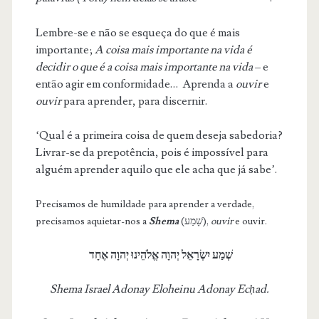
Lembre-se e não se esqueça do que é mais
importante;
A coisa mais importante na vida é
decidir o que é a coisa mais importante na vida
– e
então agir em conformidade… Aprenda a
ouvir
e
ouvir
para aprender, para discernir.
‘Qual é a primeira coisa de quem deseja sabedoria?
Livrar-se da prepotência, pois é impossível para
alguém aprender aquilo que ele acha que já sabe’.
Precisamos de humildade para aprender a verdade,
precisamos aquietar-nos a
Shema
(שָׁמַע),
ouvir
e ouvir.
שְׁמַ
ע
יִשְׂרָאֵל יְהוָה אֱלֹהֵינוּ יְהוָה אֶחָ
ד
Shema Israel Adonay Eloheinu Adonay Ec
ḥ
ad.